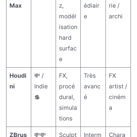
Max
z,
édiair
rie /
modél
e
archi
isation
hard
surfac
e
Houdi
💸 /
FX,
Très
FX
ni
Indie
procé
avanc
artist /
💲
dural,
é
ciném
simula
a
tions
ZBrus
💸💸
Sculpt
Interm
Chara