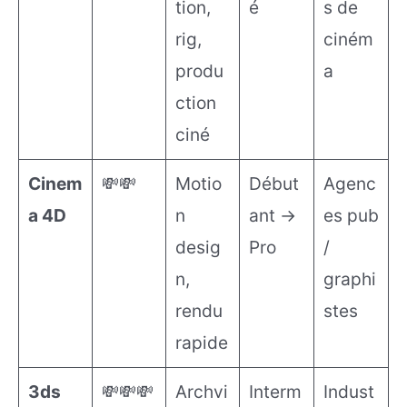
tion,
é
s de
rig,
ciném
produ
a
ction
ciné
Cinem
💸💸
Motio
Début
Agenc
a 4D
n
ant →
es pub
desig
Pro
/
n,
graphi
rendu
stes
rapide
3ds
💸💸💸
Archvi
Interm
Indust