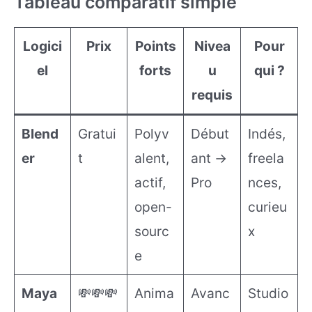
Tableau comparatif simple
Logici
Prix
Points
Nivea
Pour
el
forts
u
qui ?
requis
Blend
Gratui
Polyv
Début
Indés,
er
t
alent,
ant →
freela
actif,
Pro
nces,
open-
curieu
sourc
x
e
Maya
💸💸💸
Anima
Avanc
Studio