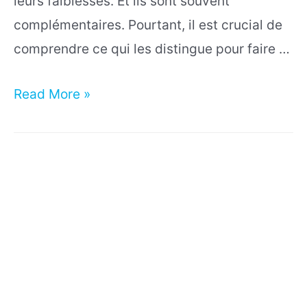
leurs faiblesses. Et ils sont souvent
complémentaires. Pourtant, il est crucial de
comprendre ce qui les distingue pour faire …
Blender
Read More »
vs
Unreal
Engine
:
Quel
logiciel
choisir
en