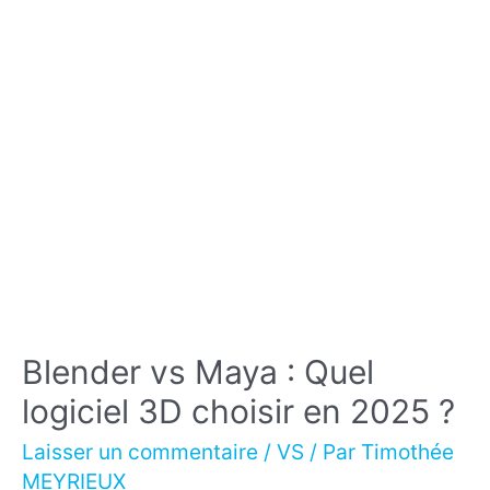
3D
choisir
en
2025
?
Blender vs Maya : Quel
logiciel 3D choisir en 2025 ?
Laisser un commentaire
/
VS
/ Par
Timothée
MEYRIEUX