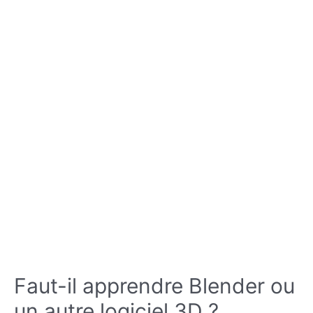
Peut-
on
réussir
sans
faire
d’études
?
Faut-il apprendre Blender ou
un autre logiciel 3D ?