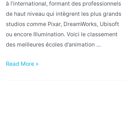
à l’international, formant des professionnels
de haut niveau qui intègrent les plus grands
studios comme Pixar, DreamWorks, Ubisoft
ou encore Illumination. Voici le classement
des meilleures écoles d’animation …
Classement
Read More »
des
Meilleures
Écoles
d’Animation
3D
en