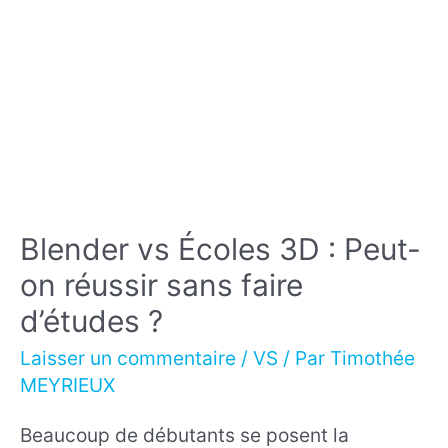
2025
pour
la
3D,
l’animation
et
les
Blender vs Écoles 3D : Peut-
rendus
on réussir sans faire
?
d’études ?
Laisser un commentaire
/
VS
/ Par
Timothée
MEYRIEUX
Beaucoup de débutants se posent la