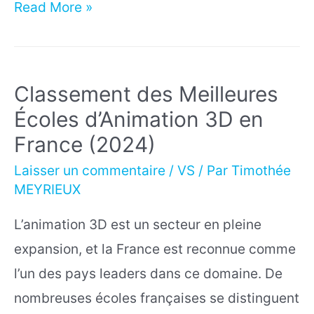
Faut-
Read More »
il
apprendre
Blender
Classement des Meilleures
ou
Écoles d’Animation 3D en
un
France (2024)
autre
Laisser un commentaire
/
VS
/ Par
Timothée
logiciel
MEYRIEUX
3D
L’animation 3D est un secteur en pleine
?
expansion, et la France est reconnue comme
(Comparatif
l’un des pays leaders dans ce domaine. De
franc)
nombreuses écoles françaises se distinguent