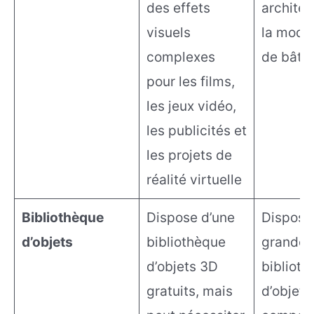
des effets
architec
visuels
la modél
complexes
de bâti
pour les films,
les jeux vidéo,
les publicités et
les projets de
réalité virtuelle
Bibliothèque
Dispose d’une
Dispose
d’objets
bibliothèque
grande
d’objets 3D
biblioth
gratuits, mais
d’objets