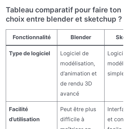
Tableau comparatif pour faire ton
choix entre blender et sketchup ?
Fonctionnalité
Blender
Sket
Type de logiciel
Logiciel de
Logiciel
modélisation,
modélis
d’animation et
simple et
de rendu 3D
avancé
Facilité
Peut être plus
Interfac
d’utilisation
difficile à
et convi