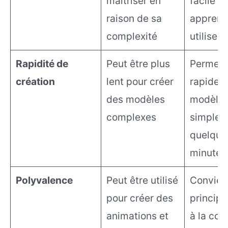
maîtriser en
facile à
raison de sa
apprend
complexité
utiliser
Rapidité de
Peut être plus
Permet 
création
lent pour créer
rapidem
des modèles
modèle
complexes
simples
quelque
minutes
Polyvalence
Peut être utilisé
Convien
pour créer des
princip
animations et
à la con