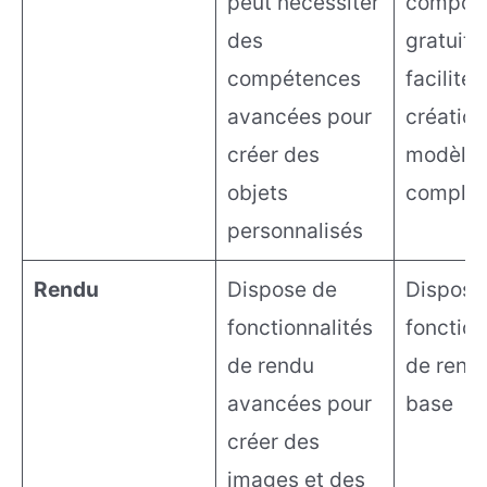
peut nécessiter
compos
des
gratuits
compétences
faciliter 
avancées pour
création
créer des
modèle
objets
comple
personnalisés
Rendu
Dispose de
Dispose
fonctionnalités
fonction
de rendu
de rend
avancées pour
base
créer des
images et des