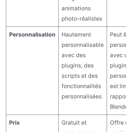
animations
photo-réalistes
Personnalisation
Hautement
Peut êtr
personnalisable
personn
avec des
avec de
plugins, des
plugins,
scripts et des
personna
fonctionnalités
est limi
personnalisées
rapport 
Blender
Prix
Gratuit et
Offre u