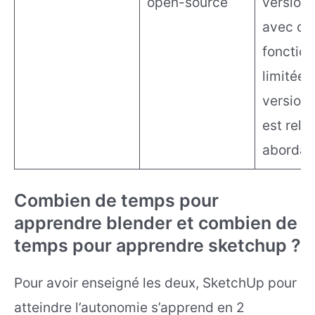
open-source
version 
avec de
fonction
limitées
version
est rela
abordab
Combien de temps pour
apprendre blender et combien de
temps pour apprendre sketchup ?
Pour avoir enseigné les deux, SketchUp pour
atteindre l’autonomie s’apprend en 2