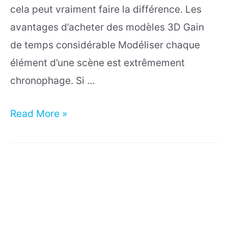
cela peut vraiment faire la différence. Les
avantages d’acheter des modèles 3D Gain
de temps considérable Modéliser chaque
élément d’une scène est extrêmement
chronophage. Si …
Faut-
Read More »
il
acheter
des
modèles
3D
pour