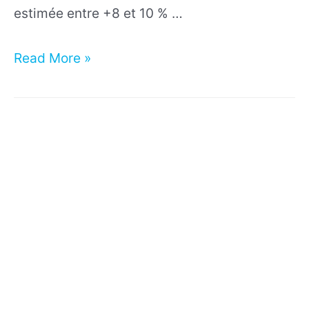
estimée entre +8 et 10 % …
Entrer
Read More »
dans
l’industrie
3D
en
2025
:
la
réalité
du
marché