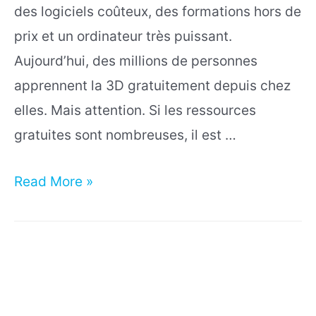
des logiciels coûteux, des formations hors de
pour
prix et un ordinateur très puissant.
débutants
Aujourd’hui, des millions de personnes
apprennent la 3D gratuitement depuis chez
elles. Mais attention. Si les ressources
gratuites sont nombreuses, il est …
Comment
Read More »
apprendre
la
3D
gratuitement
en