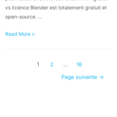
vs licence Blender est totalement gratuit et
open-source. …
Blender
Read More »
vs
SketchUp
:
Pagination
1
2
…
18
Quel
des
Page suivante
→
logiciel
publications
3D
choisir
en
2025