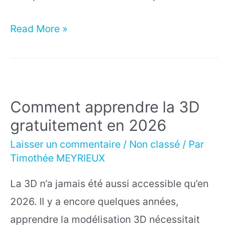
Qu’est-
Read More »
ce
que
les
Shape
Comment apprendre la 3D
Keys
gratuitement en 2026
sur
Laisser un commentaire
/
Non classé
/ Par
Blender
Timothée MEYRIEUX
?
La 3D n’a jamais été aussi accessible qu’en
Le
2026. Il y a encore quelques années,
guide
apprendre la modélisation 3D nécessitait
complet