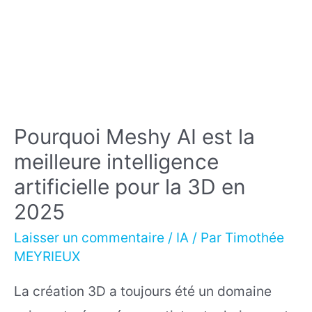
et
ce
qui
fait
la
Pourquoi Meshy AI est la
différence
meilleure intelligence
artificielle pour la 3D en
2025
Laisser un commentaire
/
IA
/ Par
Timothée
MEYRIEUX
La création 3D a toujours été un domaine