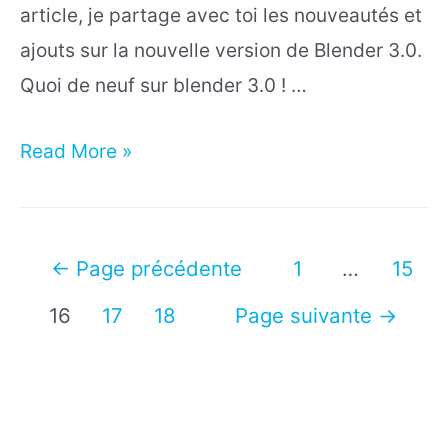
article, je partage avec toi les nouveautés et
ajouts sur la nouvelle version de Blender 3.0.
Quoi de neuf sur blender 3.0 ! …
Les
Read More »
nouveautés
Blender
3.0
Pagination
←
Page précédente
1
…
15
(un
des
16
17
18
Page suivante
→
truc
publications
de
dingue)