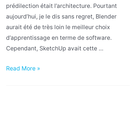
prédilection était l’architecture. Pourtant
aujourd’hui, je le dis sans regret, Blender
aurait été de très loin le meilleur choix
d’apprentissage en terme de software.
Cependant, SketchUp avait cette …
Blender
Read More »
pour
l’architecture
et
le
design