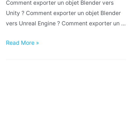
Comment exporter un objet Blender vers
Unity ? Comment exporter un objet Blender
vers Unreal Engine ? Comment exporter un …
Comment
Read More »
exporter
une
video
.mp4
sur
Blender
?