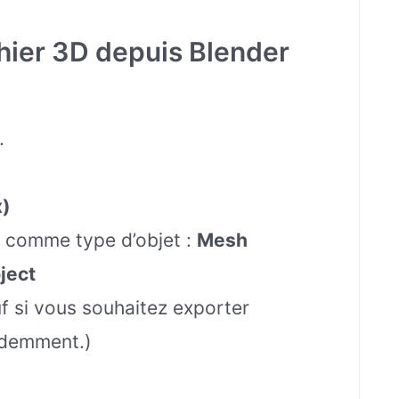
hier 3D depuis Blender
.
x)
z comme type d’objet :
Mesh
ject
f si vous souhaitez exporter
videmment.)