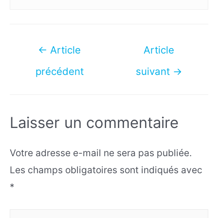
Navigation
←
Article
Article
de
précédent
suivant
→
l’article
Laisser un commentaire
Votre adresse e-mail ne sera pas publiée.
Les champs obligatoires sont indiqués avec
*
Écrivez