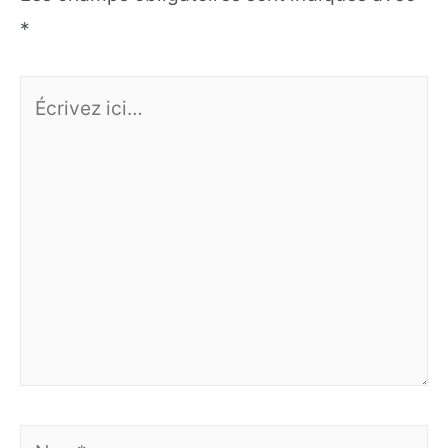
*
Écrivez
ici…
Nom*