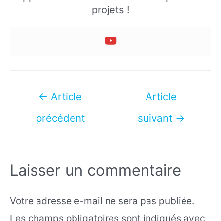
projets !
Navigation
←
Article
Article
de
précédent
suivant
→
l’article
Laisser un commentaire
Votre adresse e-mail ne sera pas publiée.
Les champs obligatoires sont indiqués avec