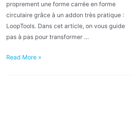
proprement une forme carrée en forme
circulaire grâce à un addon très pratique :
LoopTools. Dans cet article, on vous guide
pas à pas pour transformer …
Comment
Read More »
transformer
un
trou
carré
en
trou
rond