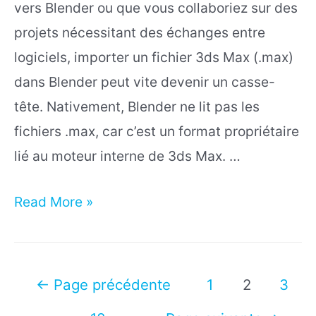
vers Blender ou que vous collaboriez sur des
projets nécessitant des échanges entre
logiciels, importer un fichier 3ds Max (.max)
dans Blender peut vite devenir un casse-
tête. Nativement, Blender ne lit pas les
fichiers .max, car c’est un format propriétaire
lié au moteur interne de 3ds Max. …
Comment
Read More »
Importer
un
Fichier
Pagination
←
Page précédente
1
2
3
3ds
des