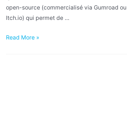
open-source (commercialisé via Gumroad ou
Itch.io) qui permet de …
ArmorPaint
Read More »
alternative
autonome
à
Substance
Painter