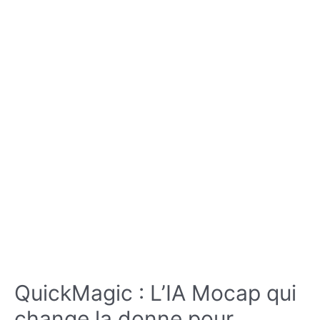
:
Comprendre,
Optimiser
et
Maîtriser
QuickMagic : L’IA Mocap qui
change la donne pour