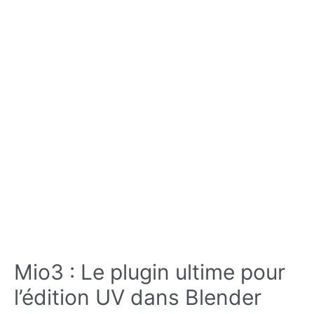
puissance
du
BIM
open
source
Mio3 : Le plugin ultime pour
l’édition UV dans Blender