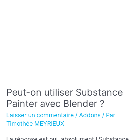
dans
Blender
avec
LoopTools
Peut-on utiliser Substance
Painter avec Blender ?
Laisser un commentaire
/
Addons
/ Par
Timothée MEYRIEUX
La réponse est oui, absolument ! Substance