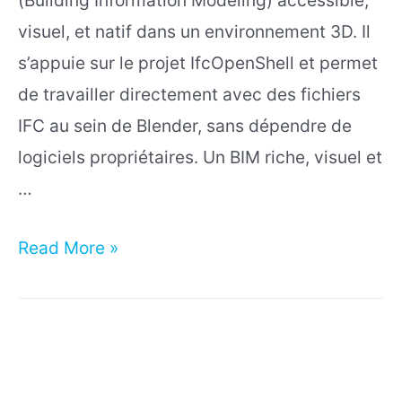
(Building Information Modeling) accessible,
visuel, et natif dans un environnement 3D. Il
s’appuie sur le projet IfcOpenShell et permet
de travailler directement avec des fichiers
IFC au sein de Blender, sans dépendre de
logiciels propriétaires. Un BIM riche, visuel et
…
Bonsai
Read More »
pour
Blender
:
la