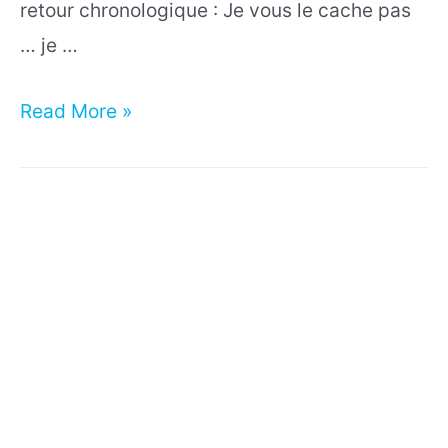
retour chronologique : Je vous le cache pas
… je …
J’ai
Read More »
fini
ma
première
BD
!