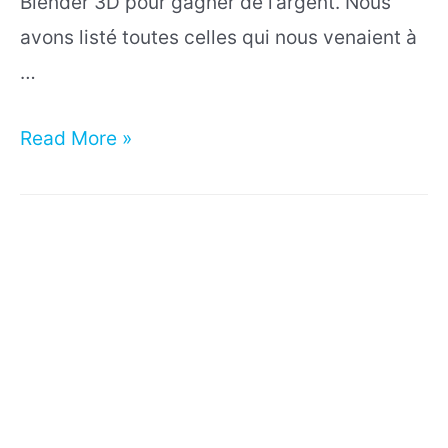
Blender 3D pour gagner de l’argent. Nous
avons listé toutes celles qui nous venaient à
…
Comment
Read More »
gagner
de
l’argent
avec
Blender
3D
?