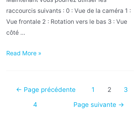
raccourcis suivants : 0 : Vue de la caméra 1 :
Vue frontale 2 : Rotation vers le bas 3 : Vue
côté …
Comment
Read More »
utiliser
le
clavier
Pagination
←
Page précédente
1
2
3
numérique
des
4
Page suivante
→
sur
publications
Blender
avec