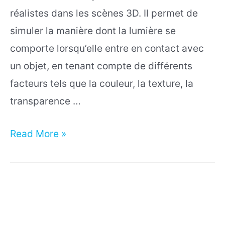
réalistes dans les scènes 3D. Il permet de
simuler la manière dont la lumière se
comporte lorsqu’elle entre en contact avec
un objet, en tenant compte de différents
facteurs tels que la couleur, la texture, la
transparence …
Comment
Read More »
créer
une
matière
sur
Blender