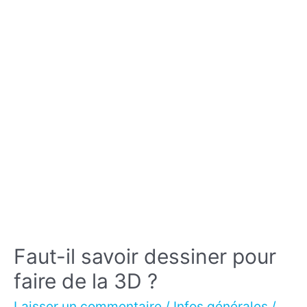
?
Faut-il savoir dessiner pour
faire de la 3D ?
Laisser un commentaire
/
Infos générales
/