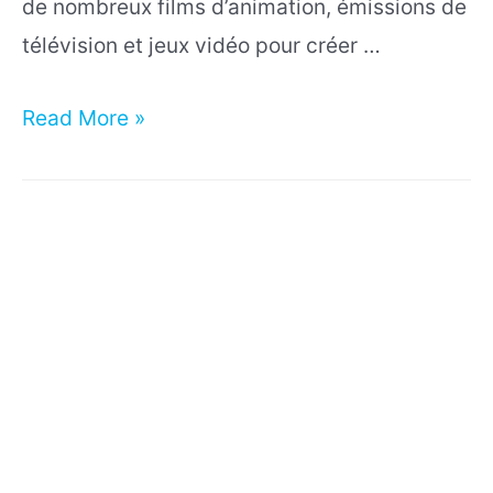
de nombreux films d’animation, émissions de
télévision et jeux vidéo pour créer …
La
Read More »
géniale
histoire
de
l’animation
3D