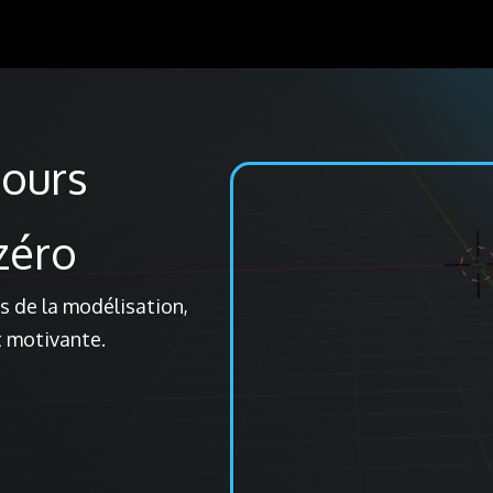
jours
zéro
s de la modélisation,
t motivante.