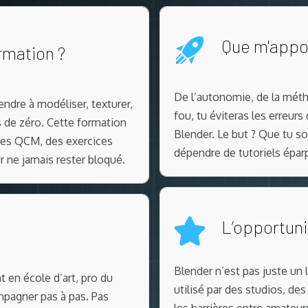
Que m'appor
rmation ?
De l’autonomie, de la métho
ndre à modéliser, texturer,
fou, tu éviteras les erreur
s de zéro. Cette formation
Blender. Le but ? Que tu so
 des QCM, des exercices
dépendre de tutoriels éparp
r ne jamais rester bloqué.
L’opportuni
Blender n’est pas juste un l
 en école d’art, pro du
utilisé par des studios, de
mpagner pas à pas. Pas
les barrières entre amateurs